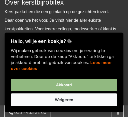
Over kerstbijrobitex
Kerstpakketten die een glimlach op de gezichten tovert.
Daar doen we het voor. Je vindt hier de allerleukste
kerstpakketten. Voor iedere collega, medewerker of klant is
hier een passend eindejaarsgeschenk te vinden.
Hallo, wil je een koekje?
Wij maken gebruik van cookies om je ervaring te
verbeteren. Door op de knop "Akkoord" te klikken ga
Informatie
je akkoord met het gebruik van cookies.
Lees meer
over cookies
Over ons
FAQ
Akkoord
Privacyverklaring
Contactgegevens
Weigeren
Nieuwsbrief
053 - 433 31 60
Meld je aan voor onze nieuwsbrief!
08:00 - 17:00 | ma - vrij