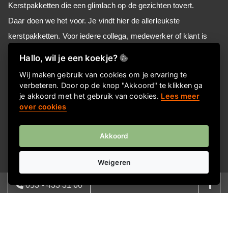
Kerstpakketten die een glimlach op de gezichten tovert.
Daar doen we het voor. Je vindt hier de allerleukste
kerstpakketten. Voor iedere collega, medewerker of klant is
hier een passend eindejaarsgeschenk te vinden.
Hallo, wil je een koekje?
Wij maken gebruik van cookies om je ervaring te
verbeteren. Door op de knop "Akkoord" te klikken ga
Informatie
je akkoord met het gebruik van cookies.
Lees meer
over cookies
Over ons
FAQ
Akkoord
Privacyverklaring
Contactgegevens
Weigeren
Nieuwsbrief
053 - 433 31 60
Meld je aan voor onze nieuwsbrief!
08:00 - 17:00 | ma - vrij
Aanmelden